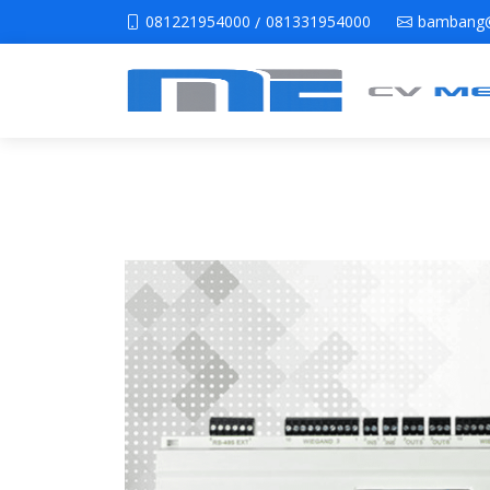
081221954000
081331954000
bambang@
/